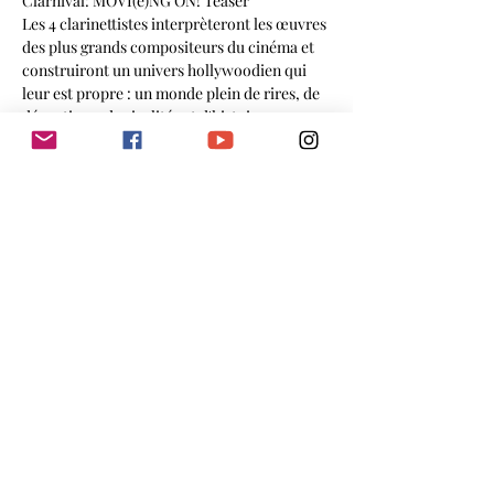
Clarnival: MOVI(e)NG ON! Teaser
Les 4 clarinettistes interprèteront les œuvres 
des plus grands compositeurs du cinéma et 
construiront un univers hollywoodien qui 
leur est propre : un monde plein de rires, de 
déceptions, de rivalités et d'histoires 
d'amour....
Partager cet événement
email
Je m'abonne à la newsletter