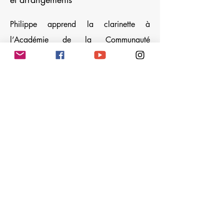
Philippe apprend la clarinette à
l’Académie de la Communauté
Germanophone avant d’entamer son
cursus musical au Conservatoire Royal
de Bruxelles où il obtient son diplôme
avec Distinction.
Lauréat des différents concours tels que
le Concours Dexia Classics, du
Concours pour Clarinette et Musique de
Chambre Européen, il se perfectionne en
Formation musicale et Direction de
chœur au CRB, avant de transmettre
maintenant sa passion aux élèves de