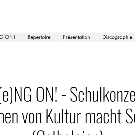
NG ON!
Répertoire
Présentation
Discographie
e)NG ON! - Schulkonze
en von Kultur macht S