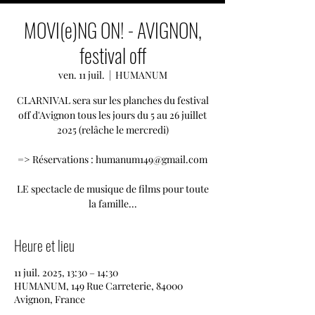
MOVI(e)NG ON! - AVIGNON,
festival off
ven. 11 juil.
  |  
HUMANUM
CLARNIVAL sera sur les planches du festival
off d'Avignon tous les jours du 5 au 26 juillet
2025 (relâche le mercredi)
=> Réservations : humanum149@gmail.com
LE spectacle de musique de films pour toute
la famille...
Heure et lieu
11 juil. 2025, 13:30 – 14:30
HUMANUM, 149 Rue Carreterie, 84000
Avignon, France