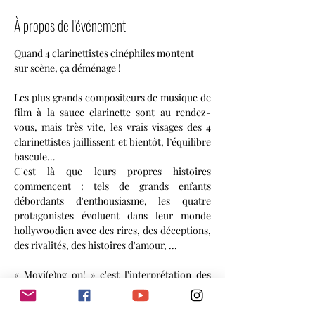
À propos de l'événement
Quand 4 clarinettistes cinéphiles montent 
sur scène, ça déménage !
Les plus grands compositeurs de musique de 
film à la sauce clarinette sont au rendez-
vous, mais très vite, les vrais visages des 4 
clarinettistes jaillissent et bientôt, l’équilibre 
bascule…
C'est là que leurs propres histoires 
commencent : tels de grands enfants 
débordants d'enthousiasme, les quatre 
protagonistes évoluent dans leur monde 
hollywoodien avec des rires, des déceptions, 
des rivalités, des histoires d'amour, ...
« Movi(e)ng on! » c'est l'interprétation des 
plus belles musiques de film, tout en faisant 
leur propre cinéma...