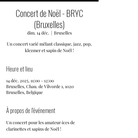
Concert de Noël - BRYC
(Bruxelles)
dim. 14 déc.
  |  
Bruxelles
Un concert varié mêlant classique, jazz, pop,
klezmer et sapin de Noël !
Heure et lieu
14 déc. 2025, 11:00 – 12:00
Bruxelles, Chau. de Vilvorde 1, 1020
Bruxelles, Belgique
À propos de l'événement
Un concert pour les amateur·ices de 
clarinettes et sapins de Noël !