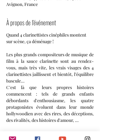
Avignon, France
À propos de l'événement
Quand 4 clarinettistes cinéphiles montent 
sur scène, ça déménage !
Les plus grands compositeurs de musique de 
film à la sauce clarinette sont au rendez-
vous, mais très vite, les vrais visages des 4 
clarinettistes jaillissent et bientôt, l’équilibre 
bascule…
C'est là que leurs propres histoires 
commencent : tels de grands enfants 
débordants d'enthousiasme, les quatre 
protagonistes évoluent dans leur monde 
hollywoodien avec des rires, des déceptions, 
des rivalités, des histoires d'amour, ...
« Movi(e)ng on! » c'est l'interprétation des 
plus belles musiques de film, tout en faisant 