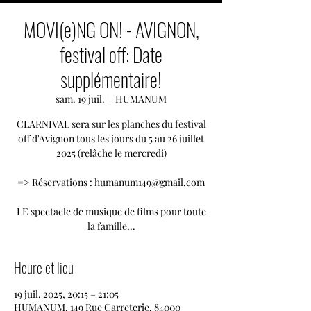
MOVI(e)NG ON! - AVIGNON,
festival off: Date
supplémentaire!
sam. 19 juil.
  |  
HUMANUM
CLARNIVAL sera sur les planches du festival
off d'Avignon tous les jours du 5 au 26 juillet
2025 (relâche le mercredi)
=> Réservations : humanum149@gmail.com
LE spectacle de musique de films pour toute
la famille...
Heure et lieu
19 juil. 2025, 20:15 – 21:05
HUMANUM, 149 Rue Carreterie, 84000