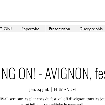
NG ON!
Répertoire
Présentation
Discographie
NG ON! - AVIGNON, fest
jeu. 24 juil.
  |  
HUMANUM
VAL sera sur les planches du festival off d'Avignon tous les jou
au 26 juillet 2025 (relâche le mercredi)